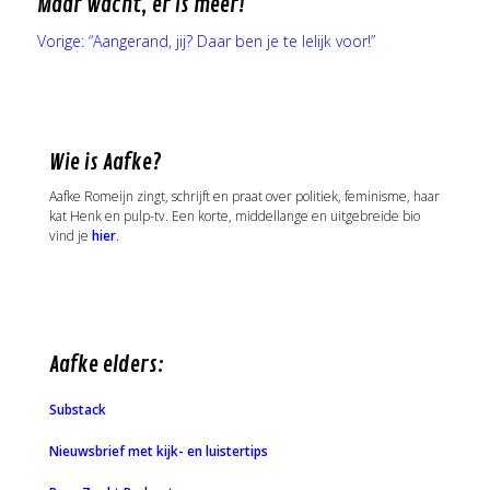
Maar wacht, er is meer!
Vorige:
“Aangerand, jij? Daar ben je te lelijk voor!”
Wie is Aafke?
Aafke Romeijn zingt, schrijft en praat over politiek, feminisme, haar
kat Henk en pulp-tv. Een korte, middellange en uitgebreide bio
vind je
hier
.
Aafke elders:
Substack
Nieuwsbrief met kijk- en luistertips