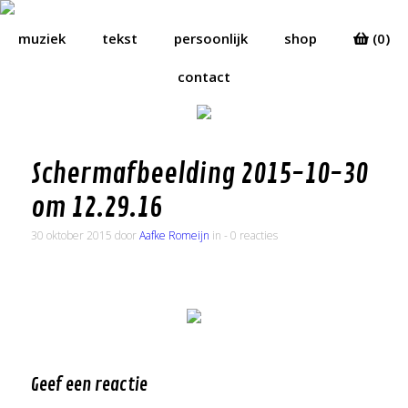
muziek
tekst
persoonlijk
shop
(0)
contact
Schermafbeelding 2015-10-30
om 12.29.16
30 oktober 2015 door
Aafke Romeijn
in
- 0 reacties
Geef een reactie