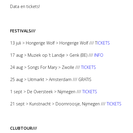
Data en tickets!
FESTIVALS///
13 juli > Hongerige Wolf > Hongerige Wolf /// T
ICKETS
17 aug > Muziek op ’t Landje > Genk (BE) ///
INFO
24 aug > Songs For Mary > Zwolle ///
TICKETS
25 aug > Uitmarkt > Amsterdam /// GRATIS
1 sept > De Oversteek > Nijmegen ///
TICKETS
21 sept > Kunstnacht > Doornroosje, Nijmegen ///
TICKETS
CLUBTOUR///