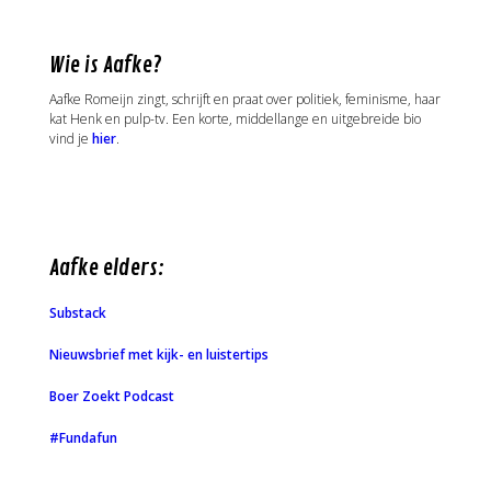
Wie is Aafke?
Aafke Romeijn zingt, schrijft en praat over politiek, feminisme, haar
kat Henk en pulp-tv. Een korte, middellange en uitgebreide bio
vind je
hier
.
Aafke elders:
Substack
Nieuwsbrief met kijk- en luistertips
Boer Zoekt Podcast
#Fundafun