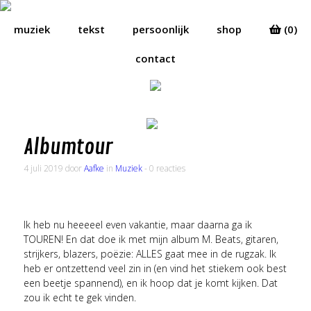
muziek
tekst
persoonlijk
shop
(0)
contact
Albumtour
4 juli 2019 door
Aafke
in
Muziek
- 0 reacties
Ik heb nu heeeeel even vakantie, maar daarna ga ik
TOUREN! En dat doe ik met mijn album M. Beats, gitaren,
strijkers, blazers, poëzie: ALLES gaat mee in de rugzak. Ik
heb er ontzettend veel zin in (en vind het stiekem ook best
een beetje spannend), en ik hoop dat je komt kijken. Dat
zou ik echt te gek vinden.